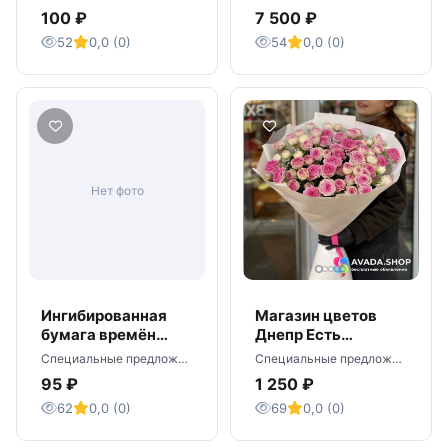
возможно бу
Наличие! Цена
100 ₽
7 500 ₽
7500 руб
52
0,0 (0)
54
0,0 (0)
Нет фото
Ингибированная
Магазин цветов
бумага времён
Днепр Есть
СССР
доставка букетов
Специальные предложения · Владивосток
Специальные предложения · Днепропетровск
на дом
95 ₽
1 250 ₽
62
0,0 (0)
69
0,0 (0)