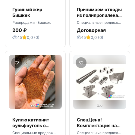
Гусиный жир
Принимаем отходы
Бишкек
из полипропилена
(ПП)
Распродажи · Бишкек
Специальные предложения · Новосибирск
200 ₽
Договорная
45
0,0 (0)
15
0,0 (0)
Куплю катионит
СпецЦена!
сульфоуголь с
Комплектация на
хранения
ворота откатные!
Специальные предложения · Москва
Специальные предложения · Пенза