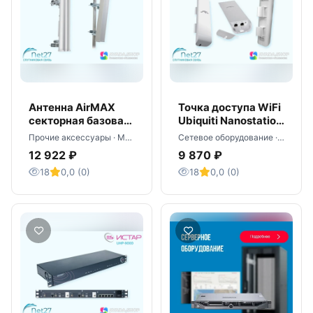
Антенна AirMAX
Точка доступа WiFi
секторная базовая
Ubiquiti Nanostation
AM-2G15-120
M2
Прочие аксессуары · Москва
Сетевое оборудование · Москва
12 922 ₽
9 870 ₽
18
0,0 (0)
18
0,0 (0)