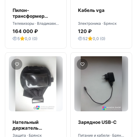
Пилон-
Кабель vga
трансформер
мобильный R 1,86
Телевизоры · Владикавказ
Электроника · Брянск
164 000 ₽
120 ₽
5
0,0 (0)
52
0,0 (0)
Нательный
Зарядное USB-C
держатель
мобильного
Защита · Брянск
Питание и кабели · Брянск