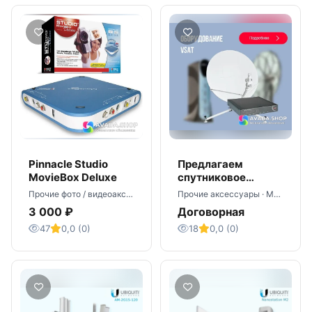
Pinnacle Studio
Предлагаем
MovieBox Deluxe
спутниковое
оборудование VSAT
Прочие фото / видеоаксессуары · Николаев
Прочие аксессуары · Москва
- оптом
3 000 ₽
Договорная
47
0,0 (0)
18
0,0 (0)