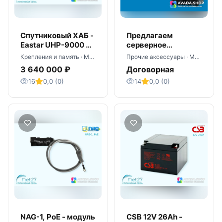
Спутниковый ХАБ -
Предлагаем
Eastar UHP-9000 с
серверное
лицензиями
оборудование со
Крепления и память · Москва
Прочие аксессуары · Москва
склада - оптом
3 640 000 ₽
Договорная
16
0,0 (0)
14
0,0 (0)
NAG-1, PoE - модуль
CSB 12V 26Ah -