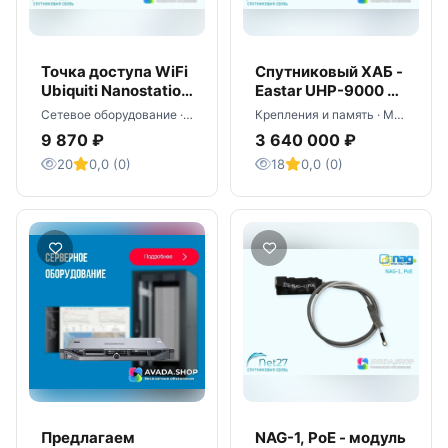
Точка доступа WiFi
Спутниковый ХАБ -
Ubiquiti Nanostation
Eastar UHP-9000 с
M2
лицензиями
Сетевое оборудование · Москва
Крепления и память · Москва
9 870 ₽
3 640 000 ₽
20
0,0 (0)
18
0,0 (0)
Предлагаем
NAG-1, PoE - модуль