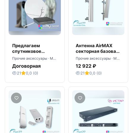
Предлагаем
Антенна AirMAX
спутниковое
секторная базовая
оборудование VSAT
AM-2G15-120
Прочие аксессуары · Москва
Прочие аксессуары · Москва
- оптом
Договорная
12 922 ₽
21
0,0 (0)
21
0,0 (0)