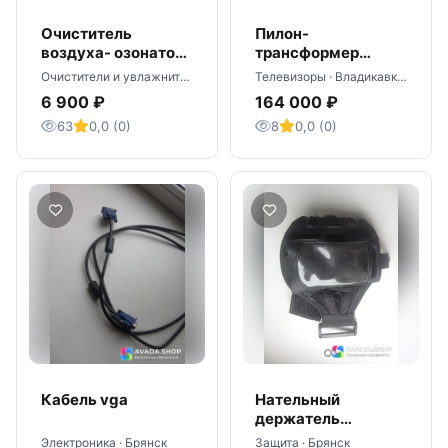
Очиститель
Пилон-
воздуха- озонатор
трансформер
АЛТАЙ от
мобильный R 1,86
Очистители и увлажнители воздуха · Москва
Телевизоры · Владикавказ
производителя.
6 900 ₽
164 000 ₽
Оплата при
63
0,0 (0)
8
0,0 (0)
получении.
Кабель vga
Нательный
держатель
мобильного
Электроника · Брянск
Защита · Брянск