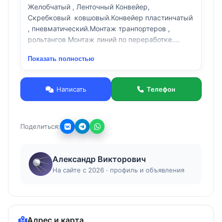
Желобчатый , Ленточный Конвейер,
Скребковый ковшовый.Конвейер пластинчатый
, пневматический.Монтаж транпортеров ,
рольтангов Монтаж линий по переработке.
Пуско-наладочные работы Изготовление любых
Показать полностью
типов конвейеров по вашем размерам и
стандартам.Грохоты Элеваторы
Силосы.Бункера.Работаем по всей России
Написать
Телефон
и СНГ.
Поделиться:
Александр Викторович
На сайте с 2026 · профиль и объявления
Адрес и карта