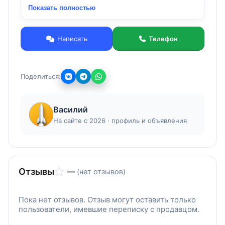
Показать полностью
оборудования с описанием и фото на сайте.
г. Москва, Компания Е4А.(с)
Тел. (963)672-33-33, (963) 672-33-55,
Написать
Телефон
(916)640-86-86, (926)375-43-87,
(963) 672-33-44
Россия, г. Москва, Компания Е4А.
Поделиться:
Василий
На сайте с 2026 · профиль и объявления
Отзывы
—
(нет отзывов)
Пока нет отзывов. Отзыв могут оставить только
пользователи, имевшие переписку с продавцом.