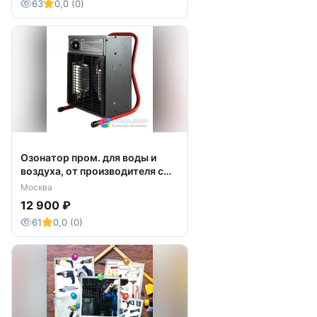
63
0,0 (0)
Озонатор пром. для воды и
воздуха, от производителя с
доставкой.
Москва
12 900 ₽
61
0,0 (0)