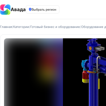
Авада
Выбрать регион
Главная
/
Категории
/
Готовый бизнес и оборудование
/
Оборудование д