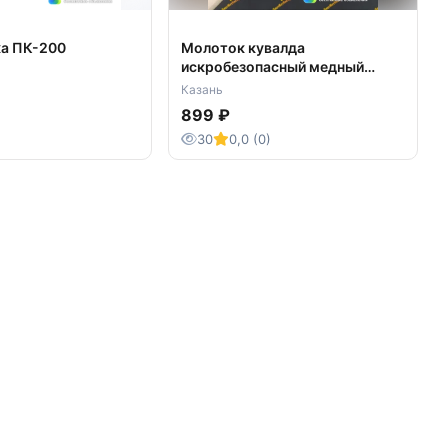
а ПК-200
Молоток кувалда
искробезопасный медный
латунный бронзовый от 250гр
Казань
899 ₽
30
0,0 (0)