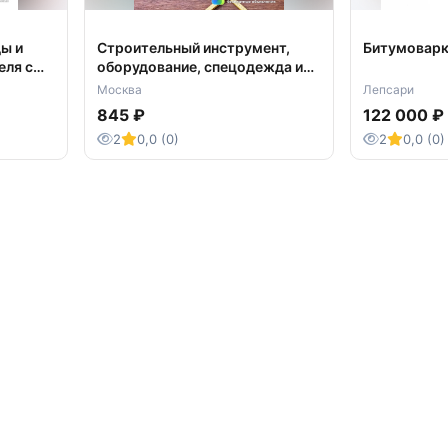
ы и
Строительный инструмент,
Битумоварк
еля с
оборудование, спецодежда и
СИЗ
Москва
Лепсари
845 ₽
122 000 ₽
2
0,0 (0)
2
0,0 (0)