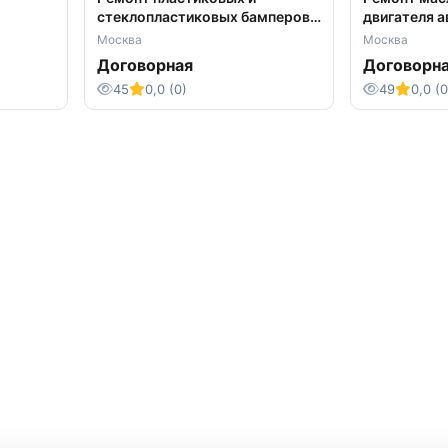
стеклопластиковых бамперов
двигателя а
автомобилей, грузовиков
Москве
Москва
Москва
Договорная
Договорн
45
0,0 (0)
49
0,0 (0