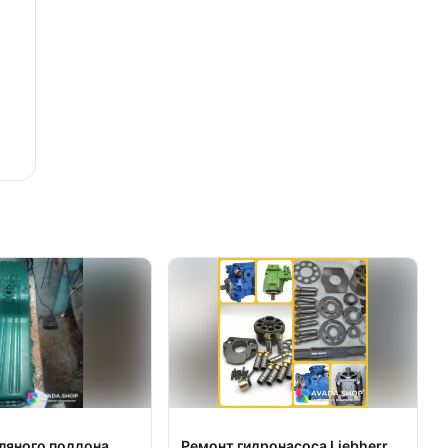
ляного поддона
Ремонт гидронасоса Liebherr.