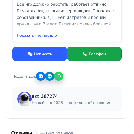
Все что должно работать, работает отлично.
Печка жарит, кондиционер холодит. Продажа от
собственника. ДТП нет. Запретов и прочей
ерунды нет. 7 мест. Багажник очень большой.
Автомобиль очень комфортный, едет бодро.
Показать полностью
Все фото этого авто.
По минусам: шаровые менять передние и
лобовое стекло.
Написать
Телефон
Без торга.
Поделиться:
ext_387274
На сайте с 2026 · профиль и объявления
Отзывы
—
(нет отзывов)