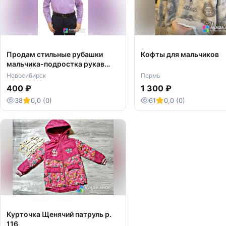
Продам стильные рубашки
Кофты для мальчиков
мальчика-подростка рукав
длинный 38, 39 Brostem
Новосибирск
Пермь
400 ₽
1 300 ₽
38
0,0 (0)
61
0,0 (0)
Курточка Щенячий патруль р.
116