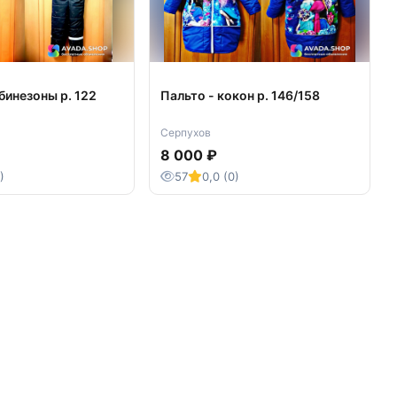
бинезоны р. 122
Пальто - кокон р. 146/158
Серпухов
8 000 ₽
)
57
0,0 (0)