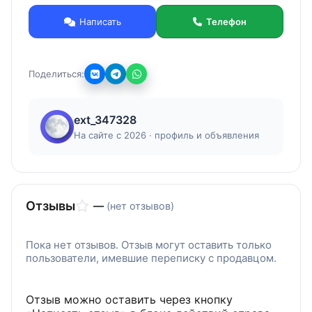
Просрочка (товар с истекшим сроком
Написать
Телефон
годности).
Сырье, применяемое в производстве
смазочно-охлаждающих жидкостей (СОЖ) для
Поделиться:
металлообработки.
Рассмотрим любые предложения. Вывоз
товара за наш счет. Оплата наличными/на
ext_347328
расчетный счет. Оценка состояния в день
обращения.
На сайте с 2026 · профиль и объявления
Отзывы
—
(нет отзывов)
Пока нет отзывов. Отзыв могут оставить только
пользователи, имевшие переписку с продавцом.
Отзыв можно оставить через кнопку