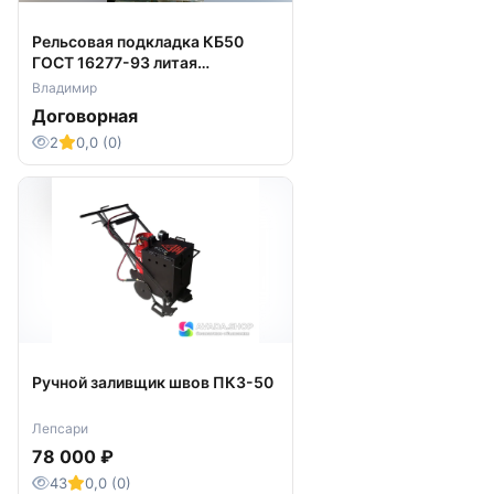
Рельсовая подкладка КБ50
ГОСТ 16277-93 литая
предлагаем к отгрузке
Владимир
Договорная
2
0,0 (0)
Ручной заливщик швов ПКЗ-50
Лепсари
78 000 ₽
43
0,0 (0)