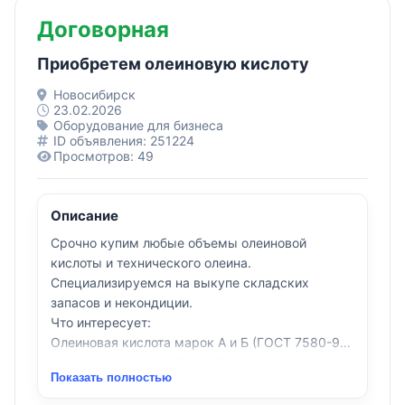
Договорная
Приобретем олеиновую кислоту
Новосибирск
23.02.2026
Оборудование для бизнеса
ID объявления: 251224
Просмотров: 49
Описание
Срочно купим любые объемы олеиновой
кислоты и технического олеина.
Специализируемся на выкупе складских
запасов и некондиции.
Что интересует:
Олеиновая кислота марок А и Б (ГОСТ 7580-91).
Олеиновая кислота Б-14 / Б-115 (включая
Показать полностью
продукцию по ТУ).
Складские остатки (неликвиды).