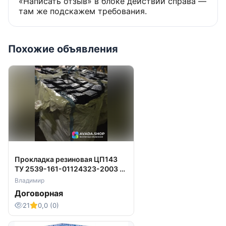
«Написать отзыв» в блоке действий справа —
там же подскажем требования.
Похожие объявления
Прокладка резиновая ЦП143
ТУ 2539-161-01124323-2003 на
складе
Владимир
Договорная
21
0,0 (0)