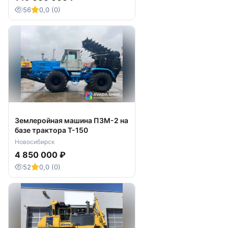
оформления. Цена может корректироваться на
56
0,0 (0)
момент предоплаты в зависимости от курса
валюты, уточняйте по тел.
Габаритные размеры: 9290 х 4300 х 3965 мм
Страна изготовитель: Япония
Код евродозер : 14055
Местонахождение: За пределами РФ
Форма оплаты / скидка: Безнал без НДС /
обсуждается
ВНИМАНИЕ! Цена указана на момент
Землеройная машина ПЗМ-2 на
публикации объявления, стоимость на данный
базе трактора Т-150
момент возможно снижена!
Новосибирск
Подробную инфо и фото, а также похожую
4 850 000 ₽
технику в продаже смотрите на нашем сайте
52
0,0 (0)