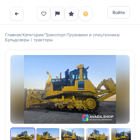
Войти
Главная
/
Категории
/
Транспорт
/
Грузовики и спецтехника
/
Бульдозеры / тракторы