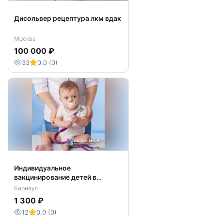
Дисольвер рецептура лкм вдак
Москва
100 000 ₽
33
0,0 (0)
Индивидуальное
вакцинирование детей в
частной клинике Барнаула
Барнаул
1 300 ₽
12
0,0 (0)