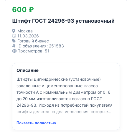
600 ₽
Штифт ГОСТ 24296-93 установочный
Москва
11.03.2026
Готовый бизнес
ID объявления: 251583
Просмотров: 51
Описание
Штифты цилиндрические (установочные)
закаленные и цементированные класса
точности А с номинальным диаметром от 0, 6
до 20 мм изготавливаются согласно ГОСТ
24296-93. Исходя из потребностей покупателя
штифты делятся на два исполнения, которые
соответствуют закалке или цементированию.
Показать полностью
Установочные штифты поставляют без
покрытия, смазанные смазкой для защиты от