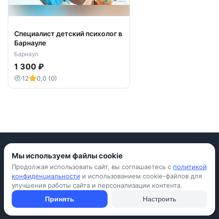
Специалист детский психолог в
Барнауле
Барнаул
1 300 ₽
12
0,0 (0)
Мы используем файлы cookie
Продолжая использовать сайт, вы соглашаетесь с
политикой
Приложение для iPhone
конфиденциальности
и использованием cookie-файлов для
улучшения работы сайта и персонализации контента.
© Avada Shop, 2026
Условия использования
Конфиденциальность
Оферта
Правила
Принять
Настроить
Подать объявление бесплатно
Объявления
Вопросы и ответы