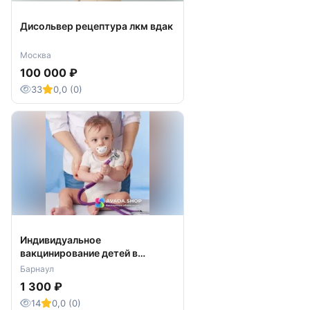
Дисольвер рецептура лкм вдак
Москва
100 000 ₽
33
0,0 (0)
Индивидуальное
вакцинирование детей в
частной клинике Барнаула
Барнаул
1 300 ₽
14
0,0 (0)