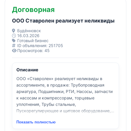
Договорная
ООО Ставролен реализует неликвиды
Будённовск
16.03.2026
Готовый бизнес
ID объявления: 251705
Просмотров: 45
Описание
ООО «Ставролен» реализует неликвиды в
ассортименте, в продаже: Трубопроводная
арматура, Подшипники, РТИ, Насосы, запчасти
к насосам и компрессорам, торцевые
уплотнения, Трубы стальные,
Пускорегулирующее и щитовое оборудование,
КИП, Метизы, Вентиляционное оборудование,
Показать полностью
ТЭНы, Катализаторы, Кабельно-проводниковая
продукция, Комплектующие к принтерам,