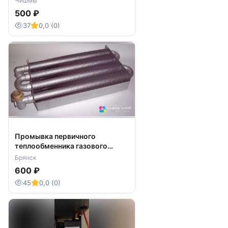
Чишмы
500 ₽
37
0,0 (0)
Промывка первичного
теплообменника газового
котла
Брянск
600 ₽
45
0,0 (0)