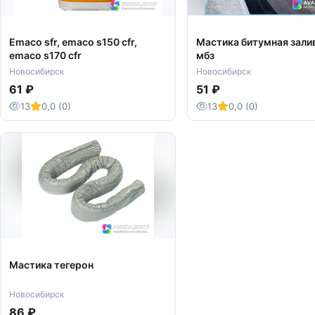
Emaco sfr, emaco s150 cfr,
Мастика битумная зали
emaco s170 cfr
мбз
Новосибирск
Новосибирск
61 ₽
51 ₽
13
0,0 (0)
13
0,0 (0)
Мастика тегерон
Новосибирск
86 ₽