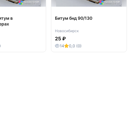
итум в
Битум бнд 90/130
ерах
Новосибирск
25 ₽
)
14
0,0 (0)