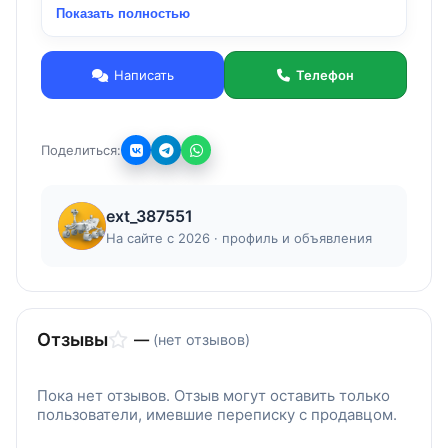
Показать полностью
В лс или по номеру 89278188736
Написать
Телефон
Поделиться:
ext_387551
На сайте с 2026 · профиль и объявления
Отзывы
—
(нет отзывов)
Пока нет отзывов. Отзыв могут оставить только
пользователи, имевшие переписку с продавцом.