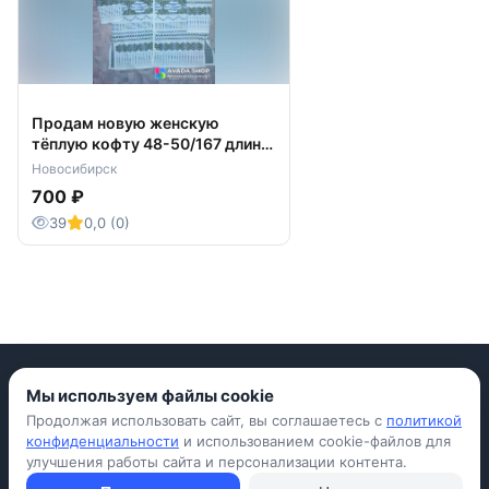
Продам новую женскую
тёплую кофту 48-50/167 длина
по спинке 78см
Новосибирск
700 ₽
39
0,0 (0)
Мы используем файлы cookie
Продолжая использовать сайт, вы соглашаетесь с
политикой
Приложение для iPhone
конфиденциальности
и использованием cookie-файлов для
улучшения работы сайта и персонализации контента.
© Avada Shop, 2026
Условия использования
Конфиденциальность
Оферта
Правила