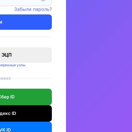
Забыли пароль?
и
о ЭЦП
оверенные узлы
через
Сбер ID
декс ID
VK ID