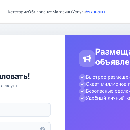
Категории
Объявления
Магазины
Услуги
Аукционы
Размещ
объявле
ловать!
Быстрое размещен
Охват миллионов 
 аккаунт
Безопасные сделк
Удобный личный к