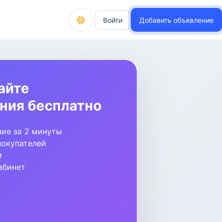
Войти
Добавить объявление
айте
ния бесплатно
ие за 2 минуты
покупателей
и
абинет