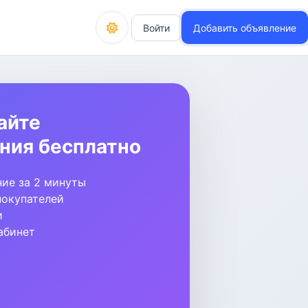
Войти
Добавить объявление
айте
ния бесплатно
ие за 2 минуты
покупателей
и
абинет