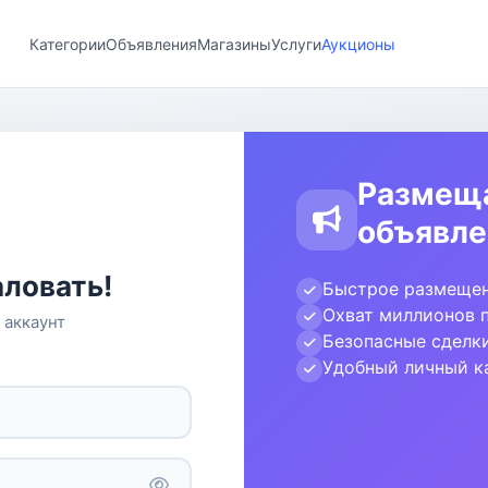
Категории
Объявления
Магазины
Услуги
Аукционы
Размещ
объявле
ловать!
Быстрое размещен
Охват миллионов 
 аккаунт
Безопасные сделк
Удобный личный к