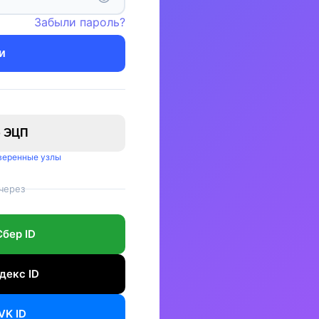
Забыли пароль?
и
о ЭЦП
оверенные узлы
через
Сбер ID
декс ID
VK ID