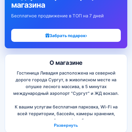
магазина
Бесплатное продвижение в ТОП на 7 дней
Забрать подарок
›
О магазине
Гостиница Ливадия расположена на северной
дороге города Сургут, в живописном месте на
опушке лесного массива, в 5 минутах
международный аэропорт "Сургут" и ЖД вокзал.
К вашим услугам бесплатная парковка, Wi-Fi на
всей территории, бассейн, камеры хранения,
услуги прачечной, трансфер, бар, две сауны,
Развернуть
финская и турецкая парные, зоны отдыха и караоке,