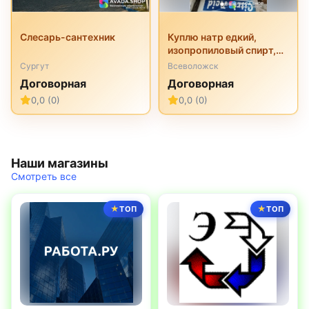
Слесарь-сантехник
Куплю натр едкий,
изопропиловый спирт,
перкарбонат натрия,
Сургут
Всеволожск
трилон б, неонол и
Договорная
Договорная
другую химию
0,0 (0)
0,0 (0)
неликвиды
Наши магазины
Смотреть все
ТОП
ТОП