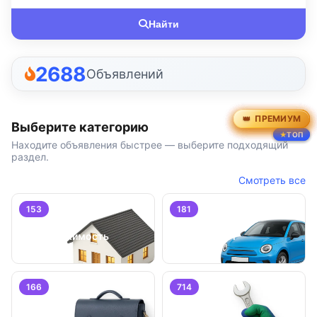
Найти
2688
Объявлений
ПРЕМИУМ
ПРЕМИУМ
ПРЕМИУМ
ПРЕМИУМ
ПРЕМИУМ
ПРЕМИУМ
Выберите категорию
ТОП
ТОП
ТОП
Находите объявления быстрее — выберите подходящий
раздел.
Смотреть все
153
181
Недвижимость
Транспорт
166
714
Работа
Услуги