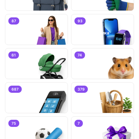
87
93
Личные вещи
Электроника
61
74
Детский мир
Животные
687
379
Бизнес/
Оборудование
Дом и сад
75
7
Хобби, отдых и
Специальные
спорт
предложения