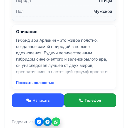
Порода
Птицы
Пол
Мужской
Описание
Гибрид ара Арлекин - это живое полотно,
созданное самой природой в порыве
вдохновения. Будучи величественным
гибридом сине-желтого и зеленокрылого ара,
он унаследовал лучшее от двух миров,
превратившись в настоящий триумф красок и
характера. Его оперение - это пылающий закат:
Показать полностью
глубокий оранжево-красный на груди плавно
перетекает в каскад лазурных и золотых
оттенков на крыльях, создавая облик,
Написать
Телефон
достойный королевских палат.
Арлекин - это харизматичный интеллектуал и
душа компании. В нем удивительным образом
Поделиться:
уживаются спокойное достоинство и