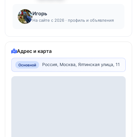
искрометное жизнелюбие. Птенцы-выкормыши
этого вида с первых дней поражают своей
Игорь
открытостью миру; они впитывают эмоции
владельца, словно губка, отвечая на доброту
На сайте с 2026 · профиль и объявления
безграничным доверием.
Арлекин обладает уникальным даром
"считывать" настроение, становясь то
вдумчивым собеседником, внимательно
Адрес и карта
вслушивающимся в ваш голос, то нежным
компаньоном, ищущим тепла вашей руки. Его
Россия, Москва, Ялтинская улица, 11
Основной
мощь неоспорима, но она всегда смягчена
врожденным благородством. Это птица для
тех, кто ищет не просто питомца, а яркую
личность, способную наполнить дом энергией
радости и стать верным соратником в любых
жизненных переменах.