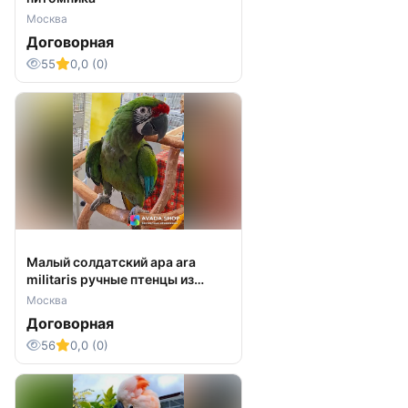
Москва
Договорная
55
0,0 (0)
Малый солдатский ара ara
militaris ручные птенцы из
питомника
Москва
Договорная
56
0,0 (0)