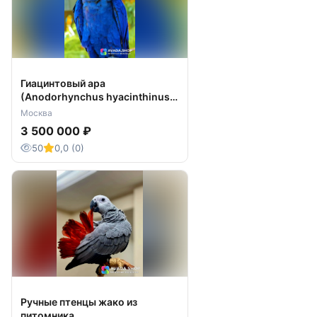
Гиацинтовый ара
(Anodorhynchus hyacinthinus)
птенцы из питомника
Москва
3 500 000 ₽
50
0,0 (0)
Ручные птенцы жако из
питомника