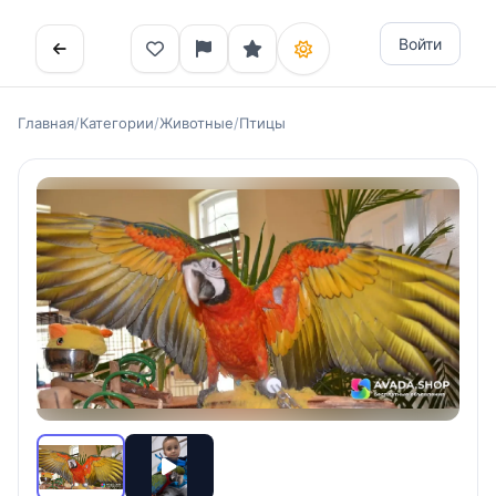
Войти
Главная
/
Категории
/
Животные
/
Птицы