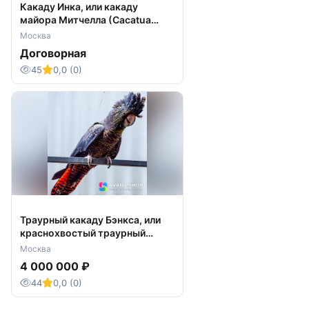
Какаду Инка, или какаду
майора Митчелла (Cacatua
leadbeateri)- ручные птенцы из
Москва
питомника
Договорная
45
0,0 (0)
Траурный какаду Бэнкса, или
краснохвостый траурный
какаду - птенцы
Москва
4 000 000 ₽
44
0,0 (0)