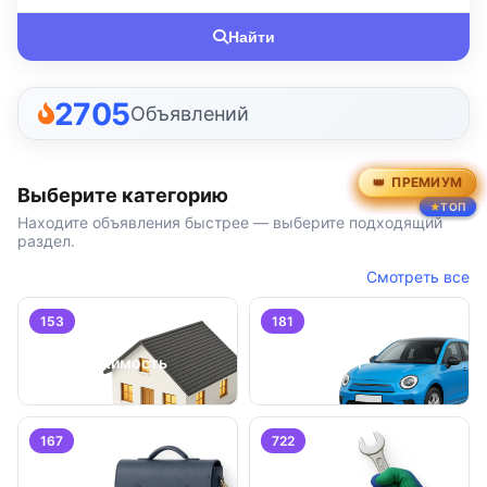
Найти
2705
Объявлений
ПРЕМИУМ
ПРЕМИУМ
ПРЕМИУМ
ПРЕМИУМ
ПРЕМИУМ
ПРЕМИУМ
Выберите категорию
ТОП
ТОП
ТОП
Находите объявления быстрее — выберите подходящий
раздел.
Смотреть все
153
181
Недвижимость
Транспорт
167
722
Работа
Услуги