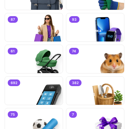
87
93
Личные вещи
Электроника
61
74
Детский мир
Животные
692
382
Бизнес/
Оборудование
Дом и сад
75
7
Хобби, отдых и
Специальные
спорт
предложения