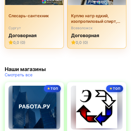
Слесарь-сантехник
Куплю натр едкий,
изопропиловый спирт,
перкарбонат натрия,
Сургут
Всеволожск
трилон б, неонол и
Договорная
Договорная
другую химию
0,0 (0)
0,0 (0)
неликвиды
Наши магазины
Смотреть все
ТОП
ТОП