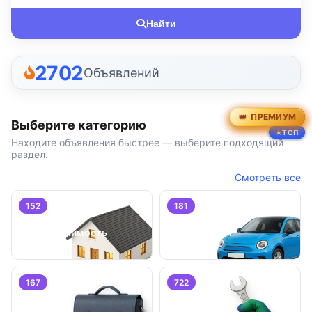
Найти
2702
Объявлений
ПРЕМИУМ
ПРЕМИУМ
ПРЕМИУМ
ПРЕМИУМ
ПРЕМИУМ
ПРЕМИУМ
Выберите категорию
ТОП
ТОП
ТОП
Находите объявления быстрее — выберите подходящий
раздел.
Смотреть все
152
181
Недвижимость
Транспорт
167
722
Работа
Услуги