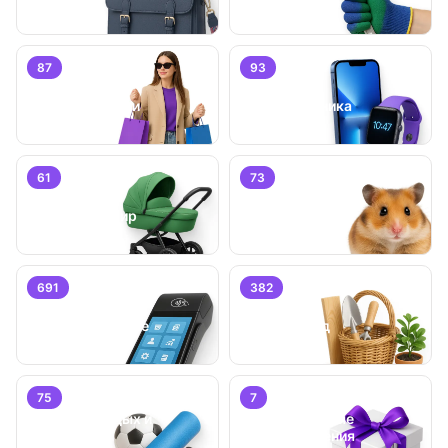
87
93
Личные вещи
Электроника
61
73
Детский мир
Животные
691
382
Бизнес/
Оборудование
Дом и сад
75
7
Хобби, отдых и
Специальные
спорт
предложения