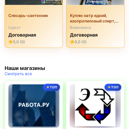
Слесарь-сантехник
Куплю натр едкий,
изопропиловый спирт,
перкарбонат натрия,
Сургут
Всеволожск
трилон б, неонол и
Договорная
Договорная
другую химию
0,0 (0)
0,0 (0)
неликвиды
Наши магазины
Смотреть все
ТОП
ТОП