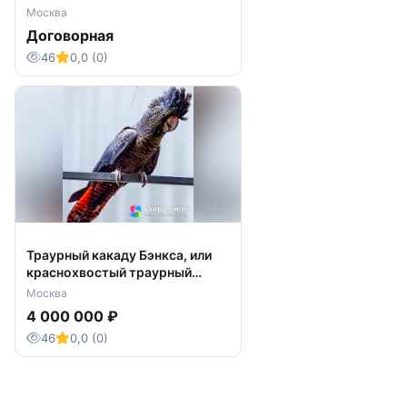
leadbeateri)- ручные птенцы из
Москва
питомника
Договорная
46
0,0 (0)
Траурный какаду Бэнкса, или
краснохвостый траурный
какаду - птенцы
Москва
4 000 000 ₽
46
0,0 (0)