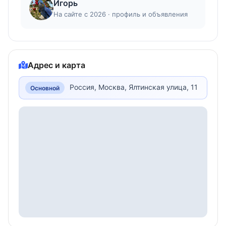
Игорь
за рамки обычного поведения птицы.
Несмотря на массивный клюв, способный
На сайте с 2026 · профиль и объявления
расколоть самый твердый орех, в общении с
любимым владельцем он проявляет
невероятную деликатность. Он станет вашим
верным тенью, предпочитая тихие посиделки
Адрес и карта
на плече шумным играм. Его голос звучит реже,
но каждое его действие наполнено смыслом и
Россия, Москва, Ялтинская улица, 11
Основной
достоинством.
В плане обучения они не только талантливые
имитаторы, но и вдумчивые ученики.
Зеленокрылый ара склонен анализировать
ситуацию, прежде чем повторить слово или
выполнить трюк. Жизнь с такой птицей - это не
просто содержание питомца, это сожительство
с мудрым и преданным существом, которое
привносит в дом ауру экзотического
спокойствия и искренней, бескорыстной любви.