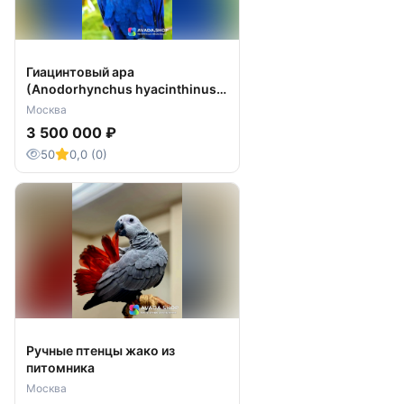
Гиацинтовый ара
(Anodorhynchus hyacinthinus)
птенцы из питомника
Москва
3 500 000 ₽
50
0,0 (0)
Ручные птенцы жако из
питомника
Москва