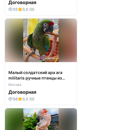
Договорная
55
0,0 (0)
Малый солдатский ара ara
militaris ручные птенцы из
питомника
Москва
Договорная
56
0,0 (0)