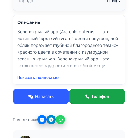
Порода
Птицы
Описание
Зеленокрылый ара (Ara chloropterus) — это
истинный "кроткий гигант" среди попугаев, чей
облик поражает глубиной благородного темно-
красного цвета в сочетании с изумрудной
зеленью крыльев. Зеленокрылый ара - это
воплощение мудрости и спокойной мощи
тропического леса.
Показать полностью
Птенцы-выкормыши этого вида с раннего
детства проявляют удивительную
рассудительность. В отличие от своих более
Написать
Телефон
суетливых сородичей, они обладают поистине
философским складом характера. Это птицы-
эмпаты: они не просто требуют внимания, а
Поделиться:
устанавливают с человеком глубокую, почти
телепатическую связь. В их взгляде читается
интеллект, который, кажется, выходит далеко