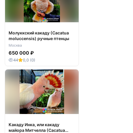
Молуккский какаду (Cacatua
moluccensis) ручные птенцы
Москва
650 000 ₽
44
0,0 (0)
Какаду Инка, или какаду
майора Митчелла (Cacatua