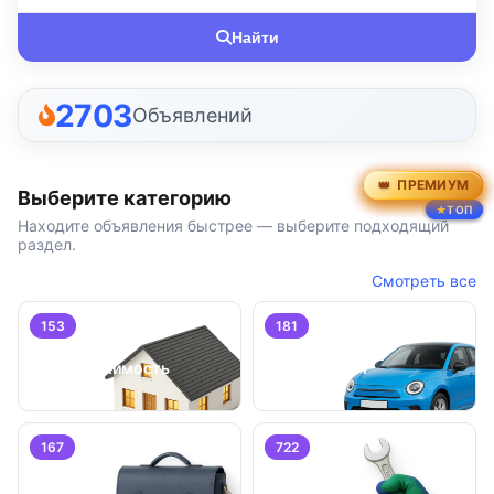
Найти
2703
Объявлений
ПРЕМИУМ
ПРЕМИУМ
ПРЕМИУМ
ПРЕМИУМ
ПРЕМИУМ
ПРЕМИУМ
Выберите категорию
ТОП
ТОП
ТОП
Находите объявления быстрее — выберите подходящий
раздел.
Смотреть все
153
181
Недвижимость
Транспорт
167
722
Работа
Услуги