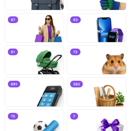
87
93
Личные вещи
Электроника
61
73
Детский мир
Животные
691
382
Бизнес/
Оборудование
Дом и сад
75
7
Хобби, отдых и
Специальные
спорт
предложения