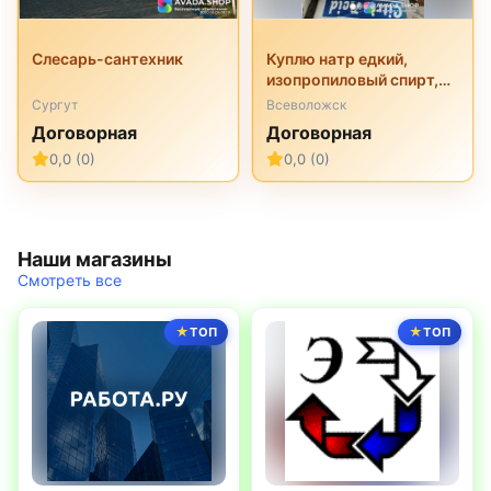
Слесарь-сантехник
Куплю натр едкий,
изопропиловый спирт,
перкарбонат натрия,
Сургут
Всеволожск
трилон б, неонол и
Договорная
Договорная
другую химию
0,0 (0)
0,0 (0)
неликвиды
Наши магазины
Смотреть все
ТОП
ТОП