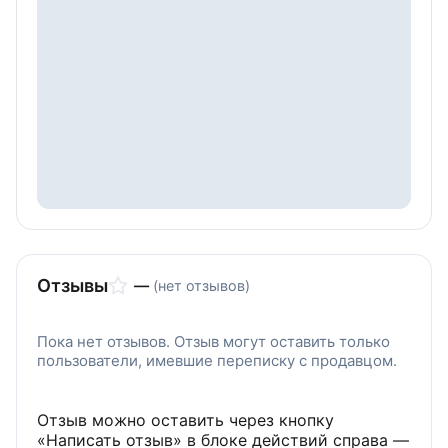
качественный видео продукт.
Чтобы связаться с нами - переходите на сайт
или отправьте сообщение по телефону.
Мы на связи с 08.00 до 20.00
Закажите качественную профессиональную
видеосъемку любого спортивного мероприятия
обратившись в нашу компанию.
Отзывы
—
(нет отзывов)
Пока нет отзывов. Отзыв могут оставить только
пользователи, имевшие переписку с продавцом.
Отзыв можно оставить через кнопку
«Написать отзыв» в блоке действий справа —