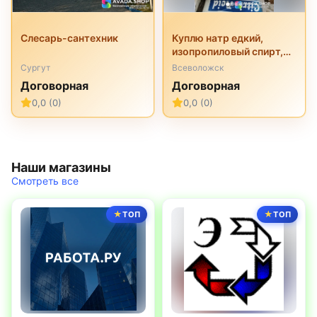
Слесарь-сантехник
Куплю натр едкий,
изопропиловый спирт,
перкарбонат натрия,
Сургут
Всеволожск
трилон б, неонол и
Договорная
Договорная
другую химию
0,0 (0)
0,0 (0)
неликвиды
Наши магазины
Смотреть все
ТОП
ТОП