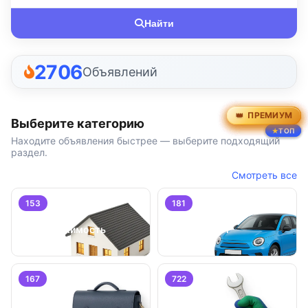
Найти
2706
Объявлений
ПРЕМИУМ
ПРЕМИУМ
ПРЕМИУМ
ПРЕМИУМ
ПРЕМИУМ
ПРЕМИУМ
Выберите категорию
ТОП
ТОП
ТОП
Находите объявления быстрее — выберите подходящий
раздел.
Смотреть все
153
181
Недвижимость
Транспорт
167
722
Работа
Услуги