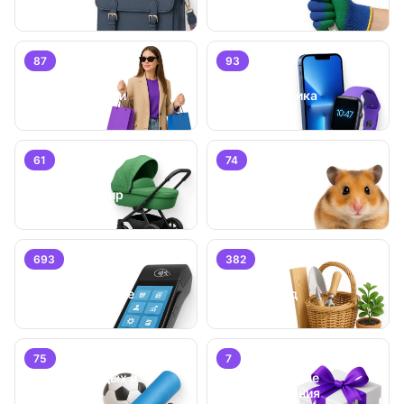
87
93
Личные вещи
Электроника
61
74
Детский мир
Животные
693
382
Бизнес/
Оборудование
Дом и сад
75
7
Хобби, отдых и
Специальные
спорт
предложения