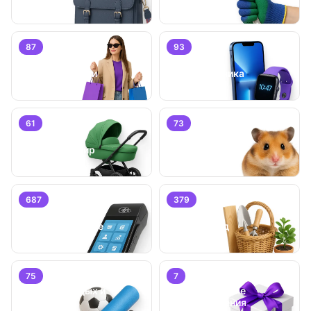
87
93
Личные вещи
Электроника
61
73
Детский мир
Животные
687
379
Бизнес/
Оборудование
Дом и сад
75
7
Хобби, отдых и
Специальные
спорт
предложения