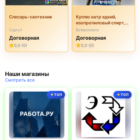
Слесарь-сантехник
Куплю натр едкий,
изопропиловый спирт,
перкарбонат натрия,
Сургут
Всеволожск
трилон б, неонол и
Договорная
Договорная
другую химию
0,0 (0)
0,0 (0)
неликвиды
Наши магазины
Смотреть все
ТОП
ТОП