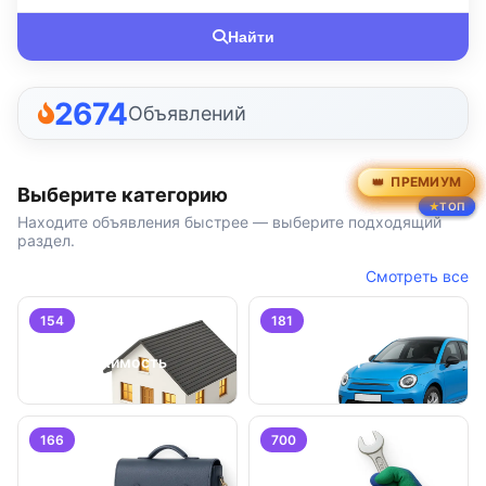
Найти
2674
Объявлений
ПРЕМИУМ
ПРЕМИУМ
ПРЕМИУМ
ПРЕМИУМ
ПРЕМИУМ
ПРЕМИУМ
Выберите категорию
ТОП
ТОП
ТОП
Находите объявления быстрее — выберите подходящий
раздел.
Смотреть все
154
181
Недвижимость
Транспорт
166
700
Работа
Услуги