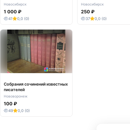
Дети Арбата Москва 2004г
любовь Москва 1991 го
Новосибирск
Новосибирск
1 000 ₽
250 ₽
41
0,0 (0)
37
0,0 (0)
Собрания сочинений известных
писателей
Нововоронеж
100 ₽
49
0,0 (0)