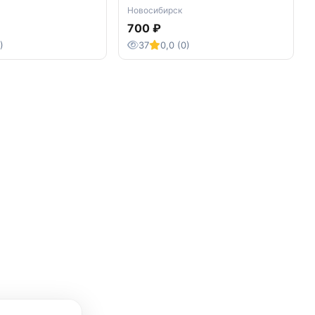
трущобы Всеволод
Новосибирск
Крестовский (эксмо) 1999год
700 ₽
)
37
0,0 (0)