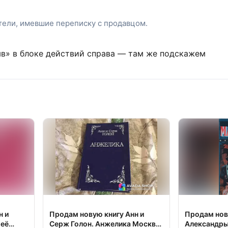
атели, имевшие переписку с продавцом.
ыв» в блоке действий справа — там же подскажем
н и
Продам новую книгу Анн и
Продам нов
 её
Серж Голон. Анжелика Москва
Александры