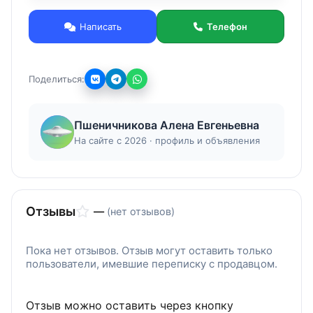
кальция, который жизненно необходим птице
для правильного формирования костной ткани,
Написать
Телефон
поддержания мышечного тонуса и опорно-
двигательной системы, что особенно важно для
молодых кур. Помимо того, кальций
Поделиться:
положительно влияет на обмен железа в
организме птицы, выводит токсичные
вещества, повышает яйценоскость, а также
Пшеничникова Алена Евгеньевна
прочность скорлупы яиц.
Подробнее на нашем сайте: https:/mineral-
На сайте с 2026 · профиль и объявления
resurs.com/izvestnyakovaya_muka
Отзывы
—
(нет отзывов)
Пока нет отзывов. Отзыв могут оставить только
пользователи, имевшие переписку с продавцом.
Отзыв можно оставить через кнопку