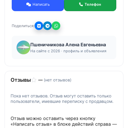
часть битума, минеральный порошок придаёт
Написать
Телефон
асфальтобетону необходимые свойства, т. е.
механическую прочность, способность к
упругим и пластическим деформациям, что
Поделиться:
существенно улучшает качества дорожного
покрытия, увеличивает срок его службы и дает
значительную экономию при эксплуатации.
Пшеничникова Алена Евгеньевна
На сайте с 2026 · профиль и объявления
Отзывы
—
(нет отзывов)
Пока нет отзывов. Отзыв могут оставить только
пользователи, имевшие переписку с продавцом.
Отзыв можно оставить через кнопку
«Написать отзыв» в блоке действий справа —