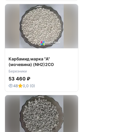
• На теплоэлектростанциях
• На атомных станциях
• В котельных.
Карбамид марка "А"
(мочевина) (NH2)2CO
Березники
53 460 ₽
48
0,0 (0)