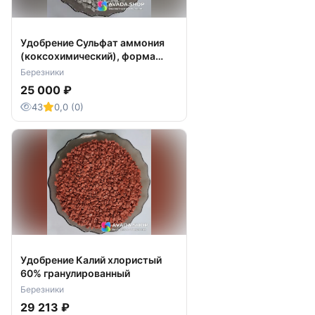
Удобрение Сульфат аммония
(коксохимический), форма
ломаная
Березники
25 000 ₽
43
0,0 (0)
Удобрение Калий хлористый
60% гранулированный
Березники
29 213 ₽