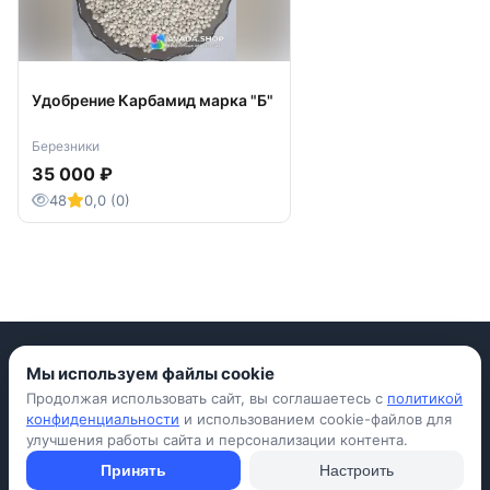
Удобрение Карбамид марка "Б"
Березники
35 000 ₽
48
0,0 (0)
Мы используем файлы cookie
Продолжая использовать сайт, вы соглашаетесь с
политикой
Приложение для iPhone
конфиденциальности
и использованием cookie-файлов для
улучшения работы сайта и персонализации контента.
© Avada Shop, 2026
Условия использования
Конфиденциальность
Оферта
Правила
Принять
Настроить
Подать объявление бесплатно
Объявления
Вопросы и ответы