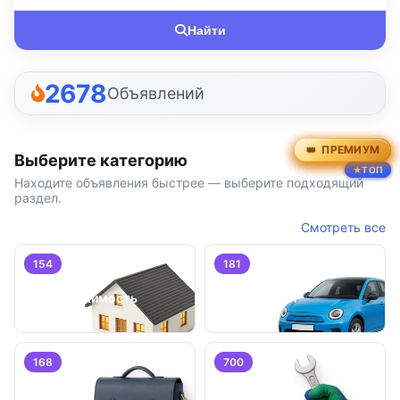
Найти
2678
Объявлений
ПРЕМИУМ
ПРЕМИУМ
ПРЕМИУМ
ПРЕМИУМ
ПРЕМИУМ
ПРЕМИУМ
Выберите категорию
ТОП
ТОП
ТОП
Находите объявления быстрее — выберите подходящий
раздел.
Смотреть все
154
181
Недвижимость
Транспорт
168
700
Работа
Услуги