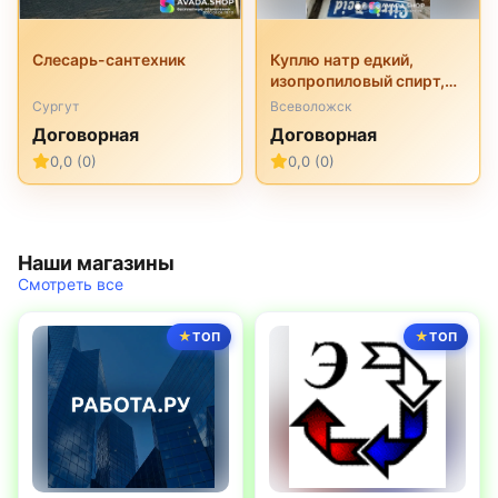
Слесарь-сантехник
Куплю натр едкий,
изопропиловый спирт,
перкарбонат натрия,
Сургут
Всеволожск
трилон б, неонол и
Договорная
Договорная
другую химию
0,0 (0)
0,0 (0)
неликвиды
Наши магазины
Смотреть все
ТОП
ТОП