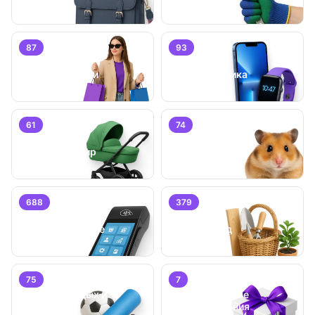
87
93
Личные вещи
Электроника
61
74
Детский мир
Животные
688
379
Бизнес/
Оборудование
Дом и сад
75
7
Хобби, отдых и
Специальные
спорт
предложения