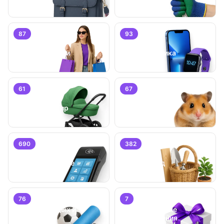
87
93
Личные вещи
Электроника
61
67
Детский мир
Животные
690
382
Бизнес/
Оборудование
Дом и сад
76
7
Хобби, отдых и
Специальные
спорт
предложения