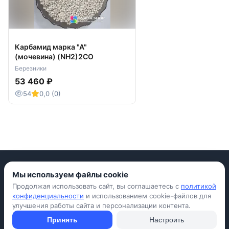
Карбамид марка "А"
(мочевина) (NH2)2CO
Березники
53 460 ₽
54
0,0 (0)
Мы используем файлы cookie
Продолжая использовать сайт, вы соглашаетесь с
политикой
Приложение для iPhone
конфиденциальности
и использованием cookie-файлов для
улучшения работы сайта и персонализации контента.
© Avada Shop, 2026
Условия использования
Конфиденциальность
Оферта
Правила
Принять
Настроить
Подать объявление бесплатно
Объявления
Вопросы и ответы