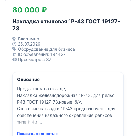
80 000 ₽
Накладка стыковая 1Р-43 ГОСТ 19127-
73
Владимир
25.07.2026
Оборудование для бизнеса
ID объявления: 194427
Просмотров: 37
Описание
Предлагаем на складе,
Накладка железнодорожная 1Р-43, для рельс
Р43 ГОСТ 19127-73.новые, б/у.
Стыковые накладки 1Р-43 предназначены для
обеспечения надежного скрепления рельсов
типа Р-43.
Присылайте вашу заявку, оперативно ответим:
Показать полностью
к. т. +7(905)145-42-45,