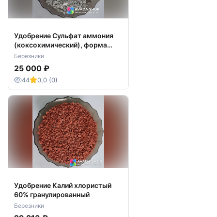
Удобрение Сульфат аммония
(коксохимический), форма
ломаная
Березники
25 000 ₽
44
0,0 (0)
Удобрение Калий хлористый
60% гранулированный
Березники