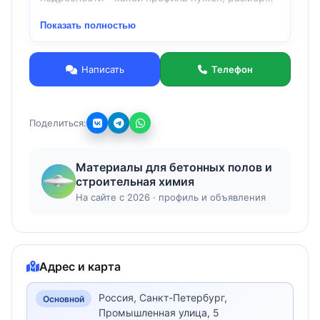
количество, адрес доставки.
Показать полностью
хххх
Оптовые поставки материалов для устройства,
ремонта и защиты бетонных полов, бетонных и
Написать
Телефон
металлических конструкций.
* Помощь в поиске транспорта для доставок
или доставка до объекта.
Поделиться:
Материалы:
* Фибра - различная;
* Несъёмная опалубка для бетонного пола.
Материалы для бетонных полов и
Закладной профиль;
строительная химия
* Топпинг (упрочнитель) + Пропитка (кюринг/
На сайте с 2026 · профиль и объявления
силер);
* Ремонтные и Полимерные составы;
* Деформационный шов: полы, стены, потолки,
фасады и кровли зданий;
* Ремонтный деформационный шов.
Адрес и карта
Россия, Санкт-Петербург,
Основной
Промышленная улица, 5