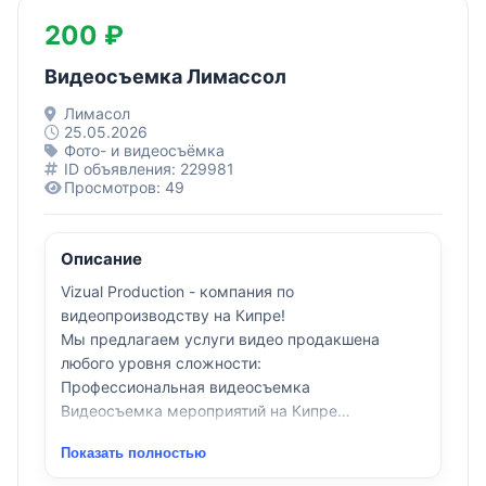
200 ₽
Видеосъемка Лимассол
Лимасол
25.05.2026
Фото- и видеосъёмка
ID объявления: 229981
Просмотров: 49
Описание
Vizual Production - компания по
видеопроизводству на Кипре!
Мы предлагаем услуги видео продакшена
любого уровня сложности:
Профессиональная видеосъемка
Видеосъемка мероприятий на Кипре
Съемка конференций, деловых и официальные
Показать полностью
событий
Видеосъемка рекламного ролика на Кипре