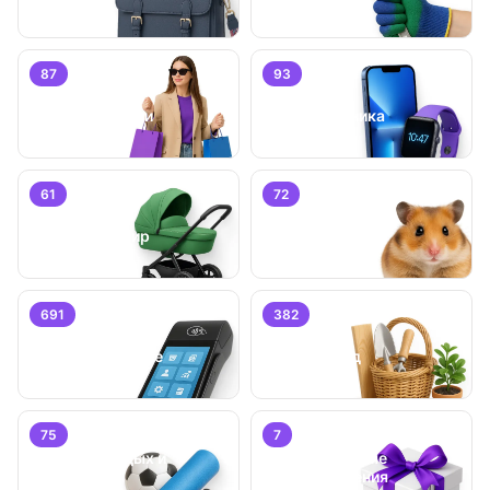
87
93
Личные вещи
Электроника
61
72
Детский мир
Животные
691
382
Бизнес/
Оборудование
Дом и сад
75
7
Хобби, отдых и
Специальные
спорт
предложения