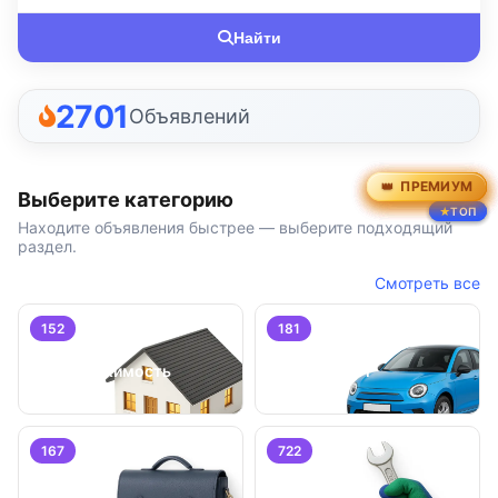
Найти
2701
Объявлений
ПРЕМИУМ
ПРЕМИУМ
ПРЕМИУМ
ПРЕМИУМ
ПРЕМИУМ
ПРЕМИУМ
Выберите категорию
ТОП
ТОП
ТОП
Находите объявления быстрее — выберите подходящий
раздел.
Смотреть все
152
181
Недвижимость
Транспорт
167
722
Работа
Услуги