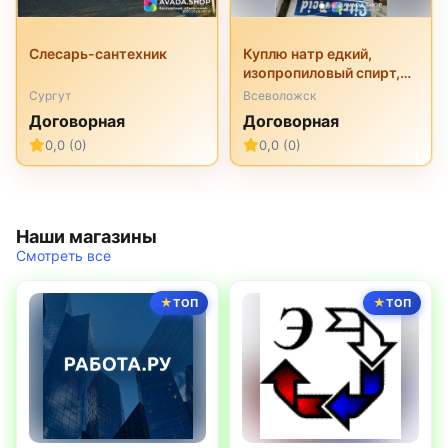
Слесарь-сантехник
Куплю натр едкий,
изопропиловый спирт,
перкарбонат натрия,
Сургут
Всеволожск
трилон б, неонол и
Договорная
Договорная
другую химию
0,0 (0)
0,0 (0)
неликвиды
Наши магазины
Смотреть все
ТОП
ТОП