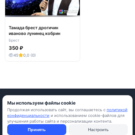
Тамада брест дрогичин
иваново лунинец кобрин
Брест
350 ₽
45
0,0 (0)
Мы используем файлы cookie
Продолжая использовать сайт, вы соглашаетесь с
политикой
Приложение для iPhone
конфиденциальности
и использованием cookie-файлов для
улучшения работы сайта и персонализации контента.
© Avada Shop, 2026
Условия использования
Конфиденциальность
Оферта
Правила
Принять
Настроить
Подать объявление бесплатно
Объявления
Вопросы и ответы