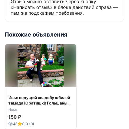
Отзыв можно оставить через кнопку
«Написать отзыв» в блоке действий справа —
там же подскажем требования.
Похожие объявления
Ивье ведущий свадьбу юбилей
тамада Юратишки Гольшаны
Боруны Сморгонь Крево
Ивье
Воложин Ошмяны Островец
150 ₽
48
0,0 (0)