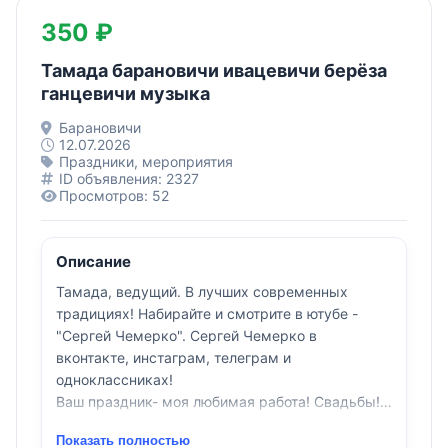
350 ₽
Тамада барановичи ивацевичи берёза
ганцевичи музыка
Барановичи
12.07.2026
Праздники, мероприятия
ID объявления: 2327
Просмотров: 52
Описание
Тамада, ведущий. В лучших современных
традициях! Набирайте и смотрите в ютубе -
"Сергей Чемерко". Сергей Чемерко в
вконтакте, инстаграм, телеграм и
одноклассниках!
Ваш праздник- моя любимая работа! Свадьбы!
Юбилеи! Выпускные вечера! С душой и с
Показать полностью
юмором, с соблюдением любимых традиций, но