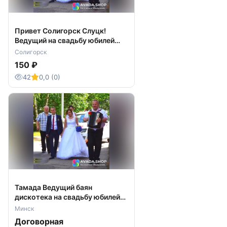
Привет Солигорск Слуцк!
Ведущий на свадьбу юбилей
корпоративы проводы в армию
Солигорск
крестины выпускные идр
150 ₽
42
0,0 (0)
Тамада Ведущий баян
дискотека на свадьбу юбилей
корпоратив Минск Заславль
Минск
Радошковичи Раков Ивенец
Договорная