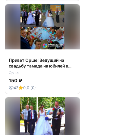
Привет Орше! Ведущий на
свадьбу тамада на юбилей в
Толочине Бобр Борисов
Орша
Жодино Смолевичи Минск
150 ₽
Химы
42
0,0 (0)