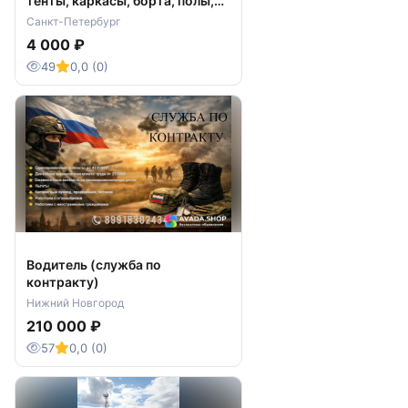
тенты, каркасы, борта, полы,
сварка аргоном
Санкт-Петербург
4 000 ₽
49
0,0 (0)
Водитель (служба по
контракту)
Нижний Новгород
210 000 ₽
57
0,0 (0)