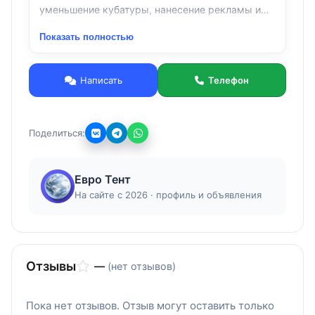
уменьшение кубатуры, нанесение рекламы и
гос. номеров . Так же производим ремонтные
Показать полностью
работы любой сложности, сварочные работы,
сварка аргоном, металлоконструкции, изделия
из металла, полетники, подзапасники, рубка
Написать
Телефон
металла. Изготовление ангаров. Сдвижные
крыши, наращивание бортов на самосвал,
дополнительное крепление заднего борта. К
Поделиться:
каждому клиенту индивидуальный подход, а
для постоянных клиентов действует гибкая
система скидок. На все выполненные работы
Евро Тент
предоставляется гарантия.
Телефон: 8-921-961-03-50
На сайте с 2026 · профиль и объявления
(812)380-55-59
Отзывы
—
(нет отзывов)
Пока нет отзывов. Отзыв могут оставить только