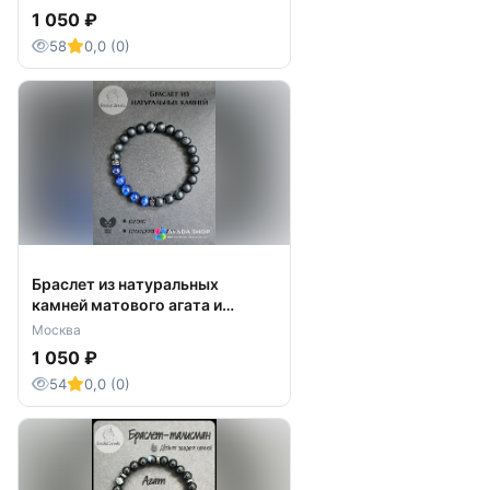
1 050 ₽
58
0,0 (0)
Браслет из натуральных
камней матового агата и
тигрового глаза, ручная работа
Москва
1 050 ₽
54
0,0 (0)