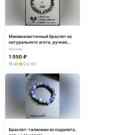
Минималистичный браслет из
натурального агата, ручная
работа
Москва
1 050 ₽
40
0,0 (0)
Браслет-талисман из содалита,