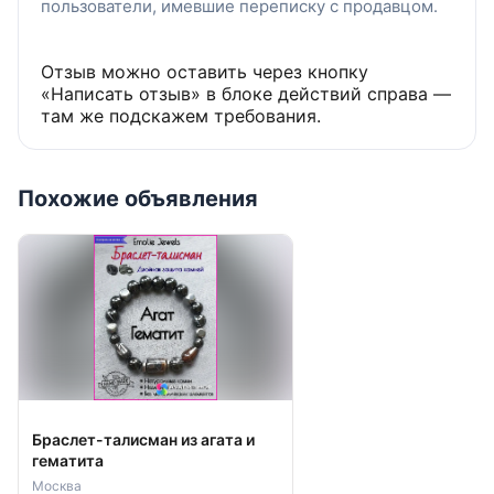
пользователи, имевшие переписку с продавцом.
приятный сюрприз для себя. Он добавит
яркости в каждый ваш образ и подчеркнет
вашу индивидуальность. Не упустите
Отзыв можно оставить через кнопку
возможность приобрести это уникальное
«Написать отзыв» в блоке действий справа —
украшение!
там же подскажем требования.
Комплект "The Bug" готов к заказу на
Wildberries, артикул: 109053411
/emolie.kz
Похожие объявления
Браслет-талисман из агата и
гематита
Москва