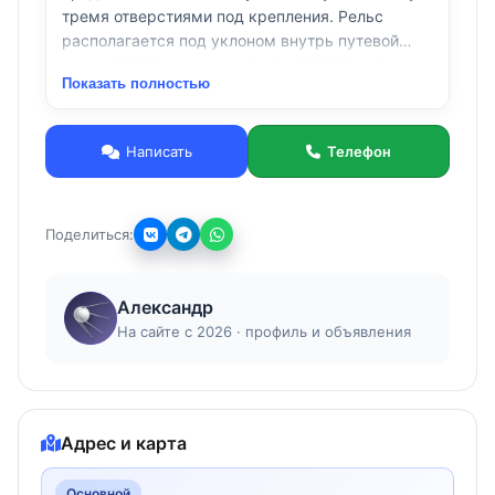
тремя отверстиями под крепления. Рельс
располагается под уклоном внутрь путевой
колеи. ГОСТ подкладки Д-18 - ГОСТ 8142.
Показать полностью
Согласно стандарту, размер изделия - 185 на
100мм.
Гибкая система оплаты, нал, безнал, отсрочка
Написать
Телефон
платежа.
Направляйте ваши заявки на согласование и
отгрузку: к. т.+7(905)145-42-45.
Поделиться:
Александр
На сайте с 2026 · профиль и объявления
Адрес и карта
Основной