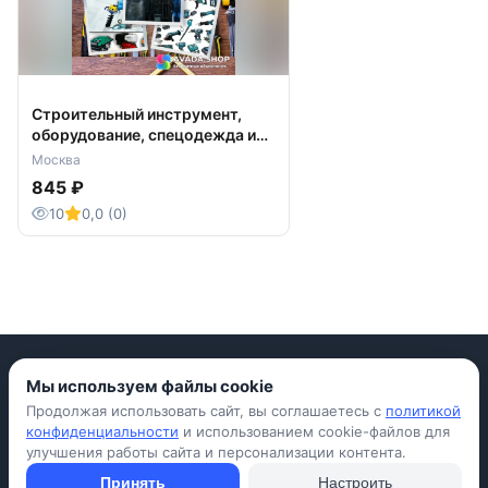
Строительный инструмент,
оборудование, спецодежда и
СИЗ
Москва
845 ₽
10
0,0 (0)
Мы используем файлы cookie
Продолжая использовать сайт, вы соглашаетесь с
политикой
Приложение для iPhone
конфиденциальности
и использованием cookie-файлов для
улучшения работы сайта и персонализации контента.
© Avada Shop, 2026
Условия использования
Конфиденциальность
Оферта
Правила
Принять
Настроить