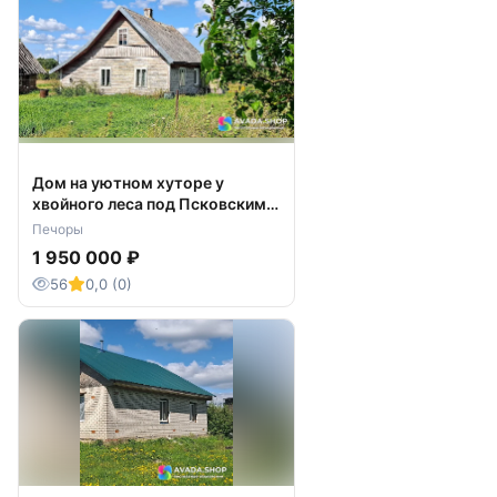
Дом на уютном хуторе у
хвойного леса под Псковскими
Печорами, 6 Га. земли.
Печоры
1 950 000 ₽
56
0,0 (0)