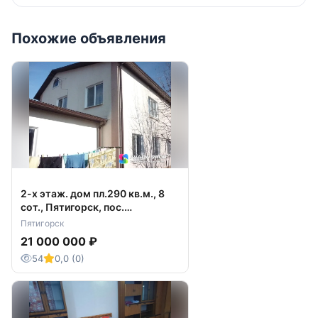
Похожие объявления
2-х этаж. дом пл.290 кв.м., 8
сот., Пятигорск, пос.
Горячеводский, ул. Чехова 1
Пятигорск
21 000 000 ₽
54
0,0 (0)