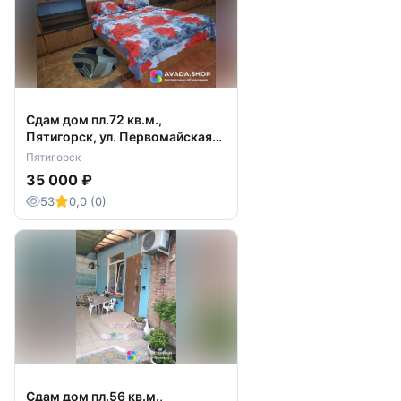
Сдам дом пл.72 кв.м.,
Пятигорск, ул. Первомайская
135
Пятигорск
35 000 ₽
53
0,0 (0)
Сдам дом пл.56 кв.м.,