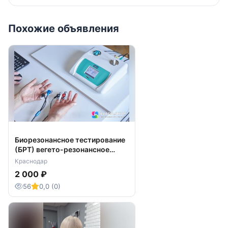
Похожие объявления
Биорезонансное тестирование
(БРТ) вегето-резонансное
тестирование (ВРТ) и
Краснодар
оздоровление организма
2 000 ₽
56
0,0 (0)