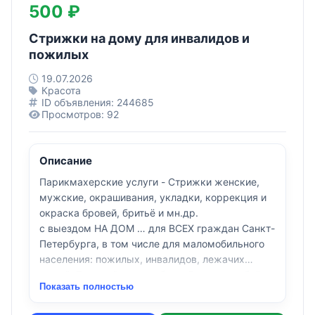
500 ₽
Стрижки на дому для инвалидов и
пожилых
19.07.2026
Красота
ID объявления: 244685
Просмотров: 92
Описание
Парикмахерские услуги - Стрижки женские,
мужские, окрашивания, укладки, коррекция и
окраска бровей, бритьё и мн.др.
с выездом НА ДОМ … для ВСЕХ граждан Санкт-
Петербурга, в том числе для маломобильного
населения: пожилых, инвалидов, лежачих
людей. Большой опыт работы. Выезд в любой
Показать полностью
район СПб в пределах КАД.