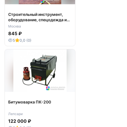
Строительный инструмент,
оборудование, спецодежда и
СИЗ
Москва
845 ₽
5
0,0 (0)
Битумоварка ПК-200
Лепсари
122 000 ₽