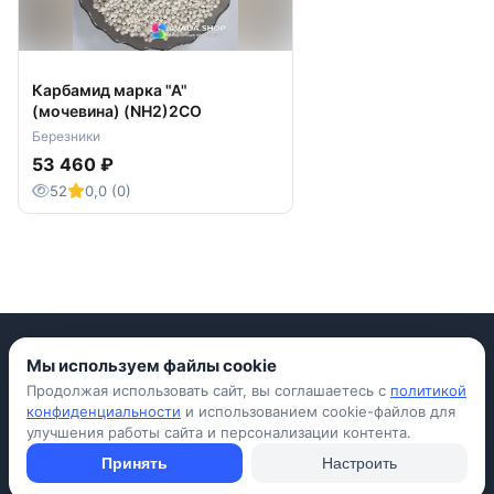
Карбамид марка "А"
(мочевина) (NH2)2CO
Березники
53 460 ₽
52
0,0 (0)
Мы используем файлы cookie
Продолжая использовать сайт, вы соглашаетесь с
политикой
Приложение для iPhone
конфиденциальности
и использованием cookie-файлов для
улучшения работы сайта и персонализации контента.
© Avada Shop, 2026
Условия использования
Конфиденциальность
Оферта
Правила
Принять
Настроить
Подать объявление бесплатно
Объявления
Вопросы и ответы