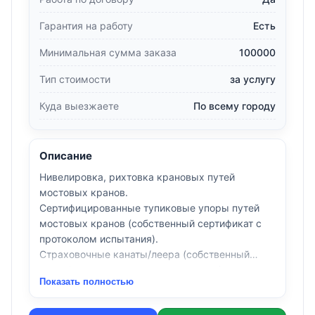
Гарантия на работу
Есть
Минимальная сумма заказа
100000
Тип стоимости
за услугу
Куда выезжаете
По всему городу
Описание
Нивелировка, рихтовка крановых путей
мостовых кранов.
Сертифицированные тупиковые упоры путей
мостовых кранов (собственный сертификат с
протоколом испытания).
Страховочные канаты/леера (собственный
сертификат с протоколом испытания).
Показать полностью
Покраска козловых, мостовых кранов.
Замена ходовых колёс.