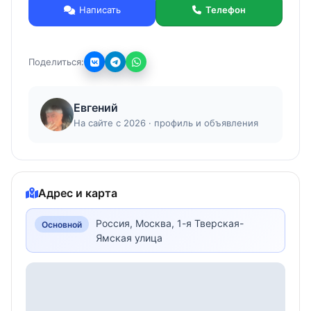
Окраска портальных кранов.
Написать
Телефон
Исполнительная документация.
Все возможные допуски Ростехнадзора, как у
ИТР, так и у персонала.
Поделиться:
Опыт не то что бы большой - огромный.
Работаем по РФ.
Евгений
На сайте с 2026 · профиль и объявления
Адрес и карта
Россия, Москва, 1-я Тверская-
Основной
Ямская улица