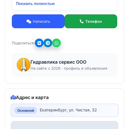
Показать полностью
Hyundai, Hitachi, Doosan, Liebherr, Komatsu,
Bosch-Rexroth. Техническую данные о стенде
вы можете получить у наших специалистов. Мы
Написать
Телефон
с радостью ответим вам на ваши вопросы по
телефону.
Поделиться:
Гидравлика сервис ООО
На сайте с 2026 · профиль и объявления
Адрес и карта
Екатеринбург, ул. Чистая, 32
Основной