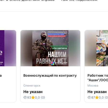
а
Военнослужащий по контракту
Работник т
"Ашан"/ООО
Оленегорск
Москва
Не указан
Не указан
93
0,0 (0)
87
0,0 (0