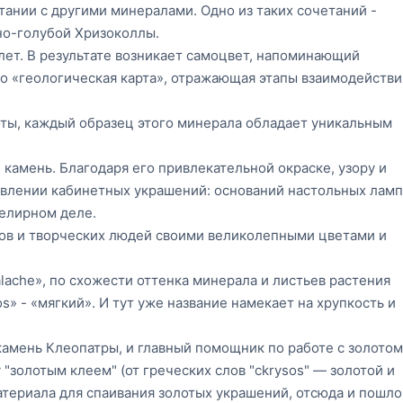
етании с другими минералами. Одно из таких сочетаний -
но-голубой Хризоколлы.
лет. В результате возникает самоцвет, напоминающий
о «геологическая карта», отражающая этапы взаимодействи
оты, каждый образец этого минерала обладает уникальным
амень. Благодаря его привлекательной окраске, узору и
влении кабинетных украшений: оснований настольных ламп
велирном деле.
ов и творческих людей своими великолепными цветами и
lache», по схожести оттенка минерала и листьев растения
s» - «мягкий». И тут уже название намекает на хрупкость и
амень Клеопатры, и главный помощник по работе с золотом
у "золотым клеем" (от греческих слов "ckrysos" — золотой и
 материала для спаивания золотых украшений, отсюда и пошло