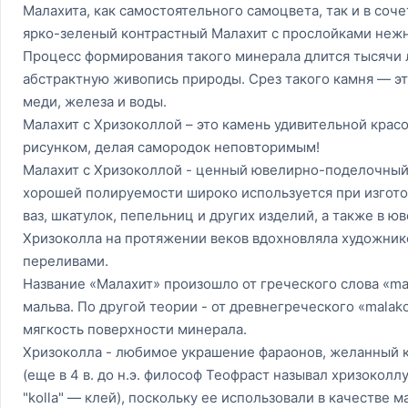
Малахита, как самостоятельного самоцвета, так и в соч
ярко-зеленый контрастный Малахит с прослойками неж
Процесс формирования такого минерала длится тысячи 
абстрактную живопись природы. Срез такого камня — эт
меди, железа и воды.
Малахит с Хризоколлой – это камень удивительной крас
рисунком, делая самородок неповторимым!
Малахит с Хризоколлой - ценный ювелирно-поделочный к
хорошей полируемости широко используется при изгото
ваз, шкатулок, пепельниц и других изделий, а также в ю
Хризоколла на протяжении веков вдохновляла художник
переливами.
Название «Малахит» произошло от греческого слова «ma
мальва. По другой теории - от древнегреческого «malako
мягкость поверхности минерала.
Хризоколла - любимое украшение фараонов, желанный к
(еще в 4 в. до н.э. философ Теофраст называл хризоколл
"kolla" — клей), поскольку ее использовали в качестве