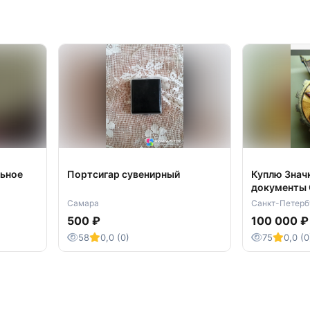
льное
Портсигар сувенирный
Куплю Значк
документы 
периода
Самара
Санкт-Петерб
500 ₽
100 000 ₽
58
0,0 (0)
75
0,0 (0