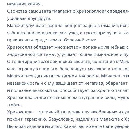
название камня).
Свойства самоцвета "Малахит с Хризоколлой" определя
усиливая друг друга.
Малахит улучшает зрение, концентрацию внимания, испо
заболеваний селезенки, желудка, а также при душевных 
прекрасным средством от болезней кожи.
Хризоколла обладает множеством полезных лечебных св
эндокринной системы, улучшает общее физическое и ду
С точки зрения эзотерических свойств, сочетание в Мал
многогранную энергию, балансирует мужское и женское
Малахит всегда считался камнем мудрости. Минерал ста
независимость и силу, защищает от негатива, оберегает 
и полезные знакомства. Способствует раскрытию талант
Хризоколла считается символом внутренней силы, мудр
любви.
Хризоколла — отличный талисман для влюбленных и суп
покой и гармонию. Безусловно, изделия из Малахита с 
Выбирая изделия из этого камня, вы можете быть увере